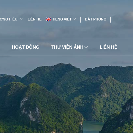
ƠNG HIỆU
LIÊN HỆ
TIẾNG VIỆT
ĐẶT PHÒNG
HOẠT ĐỘNG
THƯ VIỆN ẢNH
LIÊN HỆ