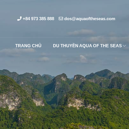
+84 973 385 888
dos@aquaoftheseas.com
TRANG CHỦ
DU THUYỀN AQUA OF THE SEAS