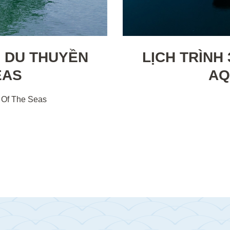
M DU THUYỀN
LỊCH TRÌNH
EAS
AQ
a Of The Seas