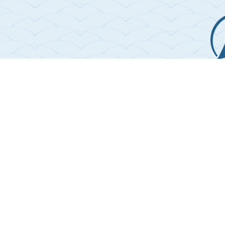
VP Hà Nội:
Tầng 3,
VP Hạ Long:
Ô số 
+84 97