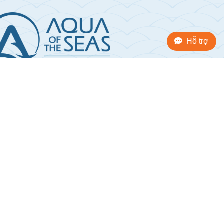
Hỗ trợ
 75 Nguyễn Thị Định, P. Yên Hòa, Hà Nội
27B – Cảng Quốc Tế Tuần Châu, Hạ Long,
Quảng Ninh
3 385 888
+84 796 666 626
dos@aquaoftheseas.com