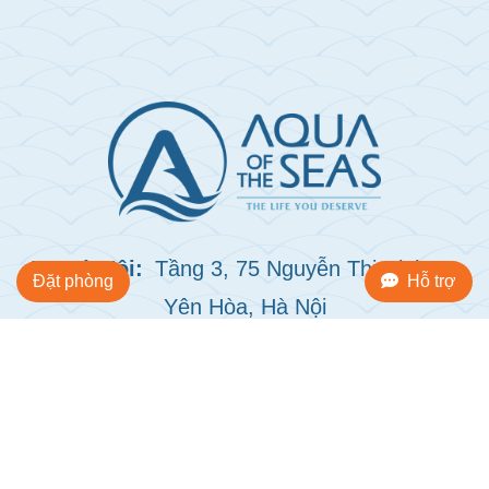
VP Hà Nội:
Tầng 3, 75 Nguyễn Thị Định, P.
Đặt phòng
Hỗ trợ
Yên Hòa, Hà Nội
VP Hạ Long:
Ô số 27B – Cảng Quốc Tế Tuần
Châu, Hạ Long, Quảng Ninh
+84 973 385 888
+84 796 666 626
dos@aquaoftheseas.com